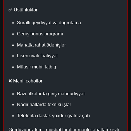
✅ Üstünlüklər
Sürətli qeydiyyat və doğrulama
Geniş bonus proqramı
Manatla rahat ödənişlər
Lisenziyalı fəaliyyət
Müasir mobil tətbiq
❌ Mənfi cəhətlər
Bəzi ölkələrdə giriş məhdudiyyəti
Nadir hallarda texniki işlər
Telefonla dəstək yoxdur (yalnız çat)
Gördüyünüz kimi, müsbət tərəflər mənfi cəhətləri xeyli