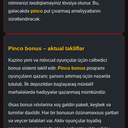
nömrənizi təsdiqləməyiniz tövsiyə olunur. Bu,
gələcəkdə
pinco
pul çıxarmaq əməliyyatlarını
sürətləndirəcək.
Pinco bonus – aktual təkliflər
Kazino yeni və mövcud oyunçular üçün cəlbedici
bonus sistemi təklif edir.
Pinco bonus
proqramı
oyunçuların qazanc şansını artırmaq üçün nəzərdə
tutulub. İlk depozitdən başlayaraq müxtəlif
mərhələlərdə hədiyyələr qazanmaq mümkündür.
Əsas bonus növlərinə xoş gəldin paketi, keşbek və
turnirlər daxildir. Hər bir bonusun özünəməxsus şərtləri
və veycer tələbləri var. Aktiv oyunçular loyallıq