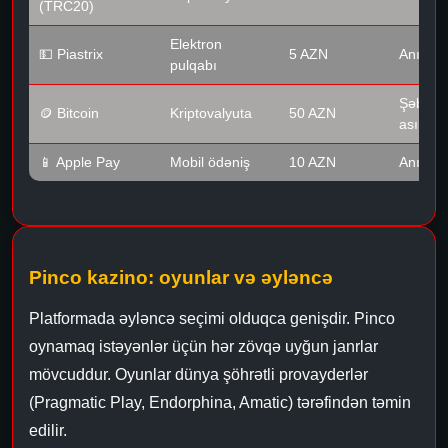
(TRC20)
Elektron
💵 Piastrix
5 AZN
Anında
pulqabı
Şəbəkə
🪙 Bitcoin
Kriptovalyuta
50 AZN
asılı
📱 Apple Pay
Mobil ödəniş
10 AZN
Anında
Pinco kazino: oyunlar və əyləncə
Platformada əyləncə seçimi olduqca genişdir. Pinco
oynamaq istəyənlər üçün hər zövqə uyğun janrlar
mövcuddur. Oyunlar dünya şöhrətli provayderlər
(Pragmatic Play, Endorphina, Amatic) tərəfindən təmin
edilir.