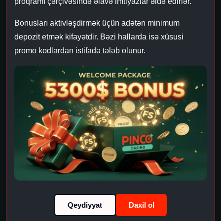
proqramı çərçivəsində əlavə imtiyazlar əldə edirlər.
Bonusları aktivləşdirmək üçün adətən minimum
depozit etmək kifayətdir. Bəzi hallarda isə xüsusi
promo kodlardan istifadə tələb olunur.
Qeydiyyat
Daxil ol