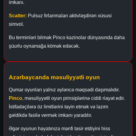
imkanı.
Scatter:
Pulsuz fırlanmaları aktivləşdirən xüsusi
simvol.
Bu terminləri bilmək Pinco kazinolar dünyasında daha
şüurlu oynamağa kömək edəcək.
Azərbaycanda məsuliyyətli oyun
Qumar oyunları yalnız əyləncə məqsədi daşımalıdır.
Pinco
, məsuliyyətli oyun prinsiplərinə ciddi riayət edir.
İstifadəçilərə öz limitlərini təyin etmək və lazım
gəldikdə fasilə vermək imkanı yaradılır.
Əgər oyunun həyatınıza mənfi təsir etdiyini hiss