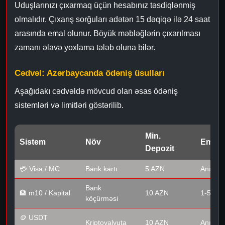
Uduşlarınızı çıxarmaq üçün hesabınız təsdiqlənmiş
olmalıdır. Çıxarış sorğuları adətən 15 dəqiqə ilə 24 saat
arasında emal olunur. Böyük məbləğlərin çıxarılması
zamanı əlavə yoxlama tələb oluna bilər.
Cədvəl: Azərbaycanda ödəniş üsulları
Aşağıdakı cədvəldə mövcud olan əsas ödəniş
sistemləri və limitləri göstərilib.
Min.
Sistem
Növ
Emal v
Depozit
💳 Visa / MC
Bank kartı
5 AZN
Anında
Bank
🏦 m10 / Kapital
10 AZN
1-5 dəq
köçürməsi
🪙 USDT
Kriptovalyuta
10 AZN
Anında