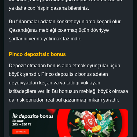
ya daha çox frispin qazana bilərsiniz.
Bu fırlanmalar adətən konkret oyunlarda keçərli olur.
Qazandığınız məbləği çıxarmaq üçün dövriyyə
şərtlərini yerinə yetirmək lazımdır.
Pinco depozitsiz bonus
Depozit etmədən bonus əldə etmək oyunçular üçün
böyük şansdır. Pinco depozitsiz bonus adətən
qeydiyyatdan keçən və ya tətbiqi yükləyən
istifadəçilərə verilir. Bu bonusun məbləği böyük olmasa
da, risk etmədən real pul qazanmaq imkanı yaradır.