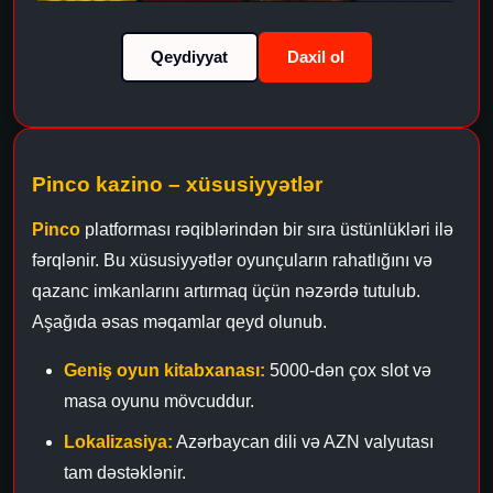
Qeydiyyat
Daxil ol
Pinco kazino – xüsusiyyətlər
Pinco
platforması rəqiblərindən bir sıra üstünlükləri ilə
fərqlənir. Bu xüsusiyyətlər oyunçuların rahatlığını və
qazanc imkanlarını artırmaq üçün nəzərdə tutulub.
Aşağıda əsas məqamlar qeyd olunub.
Geniş oyun kitabxanası:
5000-dən çox slot və
masa oyunu mövcuddur.
Lokalizasiya:
Azərbaycan dili və AZN valyutası
tam dəstəklənir.