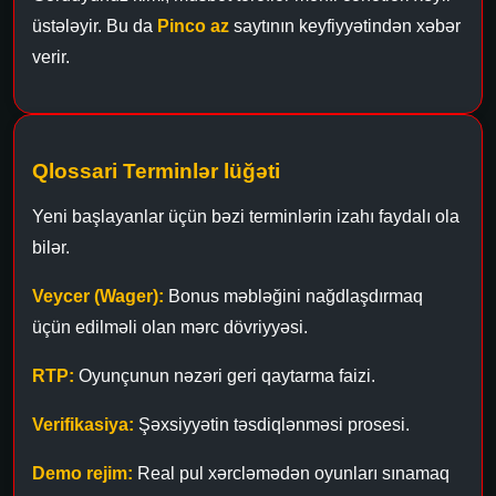
üstələyir. Bu da
Pinco az
saytının keyfiyyətindən xəbər
verir.
Qlossari Terminlər lüğəti
Yeni başlayanlar üçün bəzi terminlərin izahı faydalı ola
bilər.
Veycer (Wager):
Bonus məbləğini nağdlaşdırmaq
üçün edilməli olan mərc dövriyyəsi.
RTP:
Oyunçunun nəzəri geri qaytarma faizi.
Verifikasiya:
Şəxsiyyətin təsdiqlənməsi prosesi.
Demo rejim:
Real pul xərcləmədən oyunları sınamaq