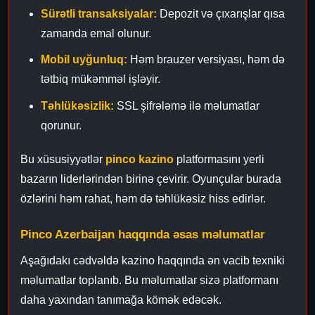
Sürətli transaksiyalar:
Depozit və çıxarışlar qısa
zamanda emal olunur.
Mobil uyğunluq:
Həm brauzer versiyası, həm də
tətbiq mükəmməl işləyir.
Təhlükəsizlik:
SSL şifrələmə ilə məlumatlar
qorunur.
Bu xüsusiyyətlər
pinco kazino
platformasını yerli
bazarın liderlərindən birinə çevirir. Oyunçular burada
özlərini həm rahat, həm də təhlükəsiz hiss edirlər.
Pinco Azerbaijan haqqında əsas məlumatlar
Aşağıdakı cədvəldə kazino haqqında ən vacib texniki
məlumatlar toplanıb. Bu məlumatlar sizə platformanı
daha yaxından tanımağa kömək edəcək.