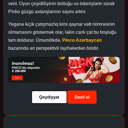
verir. Oyun çeşidliliyinin bolluğu və ödənişlərin sürəti
Pinko güzgü axtarışlarının sayını artırır.
Yeganə kiçik çatışmazlıq kimi qaynar xətt nömrəsinin
olmamasını göstərmək olar, lakin canlı çat bu boşluğu
tam doldurur. Ümumilikdə,
Pinco Azərbaycan
bazarında ən perspektivli layihələrdən biridir.
Qeydiyyat
Daxil ol